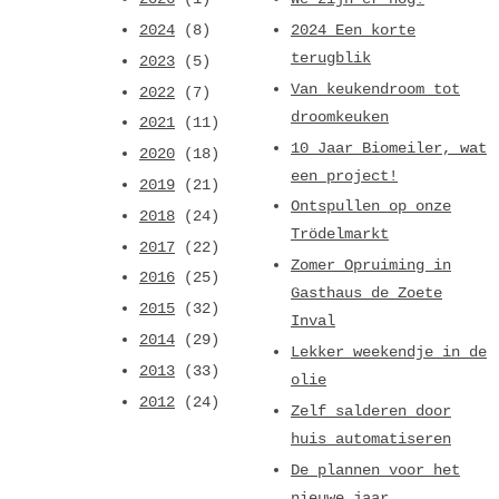
2024
(8)
2024 Een korte
terugblik
2023
(5)
Van keukendroom tot
2022
(7)
droomkeuken
2021
(11)
10 Jaar Biomeiler, wat
2020
(18)
een project!
2019
(21)
Ontspullen op onze
2018
(24)
Trödelmarkt
2017
(22)
Zomer Opruiming in
2016
(25)
Gasthaus de Zoete
2015
(32)
Inval
2014
(29)
Lekker weekendje in de
2013
(33)
olie
2012
(24)
Zelf salderen door
huis automatiseren
De plannen voor het
nieuwe jaar