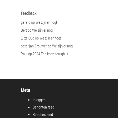
Feedback
gerard
op
We zijn er nog!
Bert
op
We zijn er nog!
Elize Oud
op
We zijn er nog!
peter jan Brouwer
op
We zijn er nog!
Paul
op
2024 Een korte terugblik
Meta
Inloggen
Berichten feed
Reacties feed