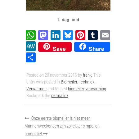
1 dag oud
WhatsApp
Mastodon
LinkedIn
Bluesky
Pinterest
Tumblr
Email
MeWe
Save
Share
Delen
Posted on
20 november 2016
by
frank
. This
entry was posted in
Biomeiler
,
Techniek
,
Verwarmen
and tagged
biomeiler
,
verwarming
.
Bookmark the
permalink
.
Onze eerste biomeiler is niet meer
Mannenweekenden zijn zo lekker simpel en
productief