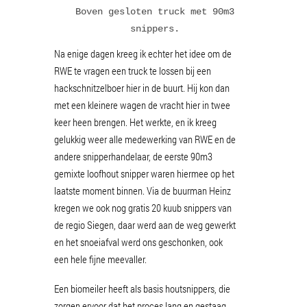
Boven gesloten truck met 90m3
snippers.
Na enige dagen kreeg ik echter het idee om de
RWE te vragen een truck te lossen bij een
hackschnitzelboer hier in de buurt. Hij kon dan
met een kleinere wagen de vracht hier in twee
keer heen brengen. Het werkte, en ik kreeg
gelukkig weer alle medewerking van RWE en de
andere snipperhandelaar, de eerste 90m3
gemixte loofhout snipper waren hiermee op het
laatste moment binnen. Via de buurman Heinz
kregen we ook nog gratis 20 kuub snippers van
de regio Siegen, daar werd aan de weg gewerkt
en het snoeiafval werd ons geschonken, ook
een hele fijne meevaller.
Een biomeiler heeft als basis houtsnippers, die
zorgen ervoor dat het proces lang en gestaag