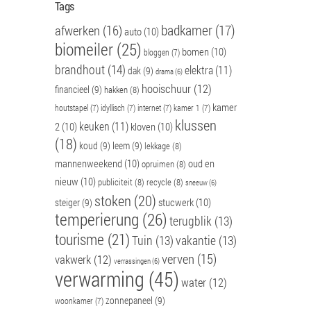
Tags
badkamer
(17)
afwerken
(16)
auto
(10)
biomeiler
(25)
bomen
(10)
bloggen
(7)
brandhout
(14)
elektra
(11)
dak
(9)
drama
(6)
hooischuur
(12)
financieel
(9)
hakken
(8)
kamer
houtstapel
(7)
idyllisch
(7)
internet
(7)
kamer 1
(7)
klussen
keuken
(11)
2
(10)
kloven
(10)
(18)
koud
(9)
leem
(9)
lekkage
(8)
mannenweekend
(10)
oud en
opruimen
(8)
nieuw
(10)
publiciteit
(8)
recycle
(8)
sneeuw
(6)
stoken
(20)
stucwerk
(10)
steiger
(9)
temperierung
(26)
terugblik
(13)
tourisme
(21)
Tuin
(13)
vakantie
(13)
verven
(15)
vakwerk
(12)
verrassingen
(6)
verwarming
(45)
water
(12)
zonnepaneel
(9)
woonkamer
(7)