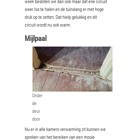
week besloten we dan ook maar dat ene circuit
weer los te halen en de tuinslang er met hoge
druk op te zetten. Dat hielp gelukkig en dit
circuit wordt nu ook warm.
Mijlpaal
Onder
de
deur
door
Nu er in alle kamers verwarming zit kunnen we
spreken van het bereiken van een mooie