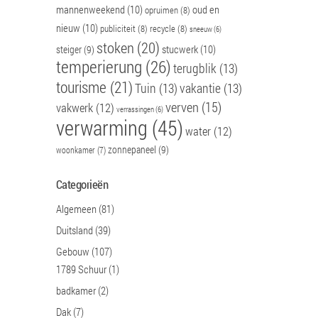
mannenweekend
(10)
oud en
opruimen
(8)
nieuw
(10)
publiciteit
(8)
recycle
(8)
sneeuw
(6)
stoken
(20)
stucwerk
(10)
steiger
(9)
temperierung
(26)
terugblik
(13)
tourisme
(21)
Tuin
(13)
vakantie
(13)
verven
(15)
vakwerk
(12)
verrassingen
(6)
verwarming
(45)
water
(12)
zonnepaneel
(9)
woonkamer
(7)
Categorieën
Algemeen
(81)
Duitsland
(39)
Gebouw
(107)
1789 Schuur
(1)
badkamer
(2)
Dak
(7)