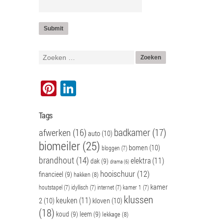
Pinterest
LinkedIn
Tags
badkamer
(17)
afwerken
(16)
auto
(10)
biomeiler
(25)
bomen
(10)
bloggen
(7)
brandhout
(14)
elektra
(11)
dak
(9)
drama
(6)
hooischuur
(12)
financieel
(9)
hakken
(8)
kamer
houtstapel
(7)
idyllisch
(7)
internet
(7)
kamer 1
(7)
klussen
keuken
(11)
2
(10)
kloven
(10)
(18)
koud
(9)
leem
(9)
lekkage
(8)