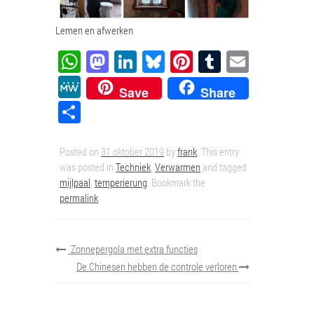
Lemen en afwerken
WhatsApp
Mastodon
LinkedIn
Bluesky
Pinterest
Tumblr
Email
MeWe
Save
Share
Delen
Posted on
31 oktober 2019
by
frank
. This entry
was posted in
Techniek
,
Verwarmen
and tagged
mijlpaal
,
temperierung
. Bookmark the
permalink
.
Zonnepergola met extra functies
De Chinesen hebben de controle verloren