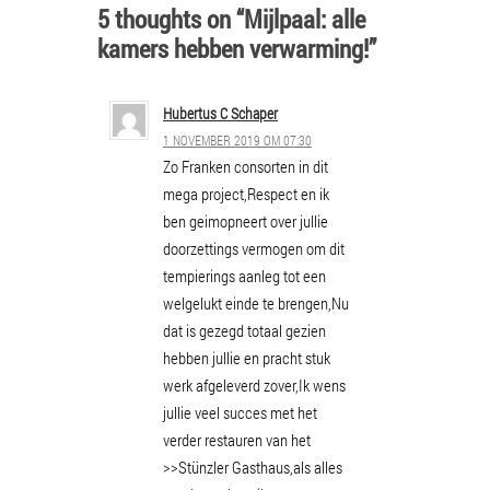
5 thoughts on “Mijlpaal: alle
kamers hebben verwarming!”
Hubertus C Schaper
1 NOVEMBER 2019 OM 07:30
Zo Franken consorten in dit
mega project,Respect en ik
ben geimopneert over jullie
doorzettings vermogen om dit
tempierings aanleg tot een
welgelukt einde te brengen,Nu
dat is gezegd totaal gezien
hebben jullie en pracht stuk
werk afgeleverd zover,Ik wens
jullie veel succes met het
verder restauren van het
>>Stünzler Gasthaus,als alles