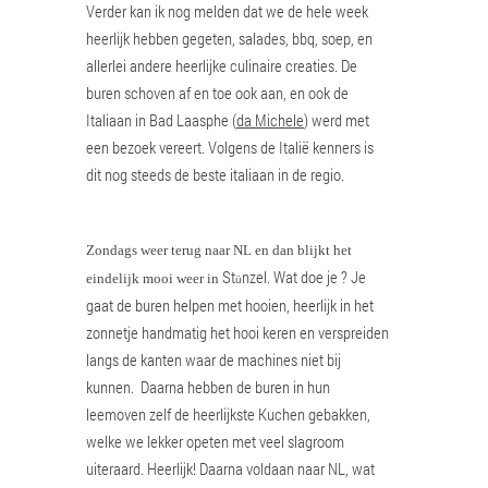
Verder kan ik nog melden dat we de hele week
heerlijk hebben gegeten, salades, bbq, soep, en
allerlei andere heerlijke culinaire creaties. De
buren schoven af en toe ook aan, en ook de
Italiaan in Bad Laasphe (
da Michele
) werd met
een bezoek vereert. Volgens de Italië kenners is
dit nog steeds de beste italiaan in de regio.
Zondags weer terug naar NL en dan blijkt het
St
nzel. Wat doe je ? Je
eindelijk mooi weer in
ü
gaat de buren helpen met hooien, heerlijk in het
zonnetje handmatig het hooi keren en verspreiden
langs de kanten waar de machines niet bij
kunnen. Daarna hebben de buren in hun
leemoven zelf de heerlijkste Kuchen gebakken,
welke we lekker opeten met veel slagroom
uiteraard. Heerlijk! Daarna voldaan naar NL, wat