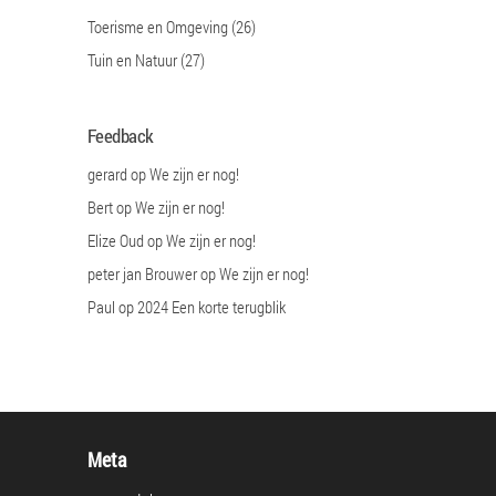
Toerisme en Omgeving
(26)
Tuin en Natuur
(27)
Feedback
gerard
op
We zijn er nog!
Bert
op
We zijn er nog!
Elize Oud
op
We zijn er nog!
peter jan Brouwer
op
We zijn er nog!
Paul
op
2024 Een korte terugblik
Meta