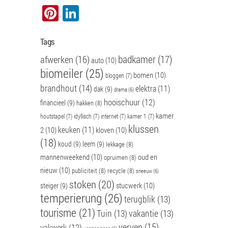
Pinterest
LinkedIn
Tags
badkamer
(17)
afwerken
(16)
auto
(10)
biomeiler
(25)
bomen
(10)
bloggen
(7)
brandhout
(14)
elektra
(11)
dak
(9)
drama
(6)
hooischuur
(12)
financieel
(9)
hakken
(8)
kamer
houtstapel
(7)
idyllisch
(7)
internet
(7)
kamer 1
(7)
klussen
keuken
(11)
2
(10)
kloven
(10)
(18)
koud
(9)
leem
(9)
lekkage
(8)
mannenweekend
(10)
oud en
opruimen
(8)
nieuw
(10)
publiciteit
(8)
recycle
(8)
sneeuw
(6)
stoken
(20)
stucwerk
(10)
steiger
(9)
temperierung
(26)
terugblik
(13)
tourisme
(21)
Tuin
(13)
vakantie
(13)
verven
(15)
vakwerk
(12)