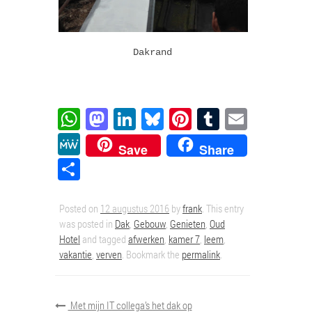
Dakrand
WhatsApp
Mastodon
LinkedIn
Bluesky
Pinterest
Tumblr
Email
MeWe
Save
Share
Delen
Posted on
12 augustus 2016
by
frank
. This entry
was posted in
Dak
,
Gebouw
,
Genieten
,
Oud
Hotel
and tagged
afwerken
,
kamer 7
,
leem
,
vakantie
,
verven
. Bookmark the
permalink
.
Met mijn IT collega’s het dak op