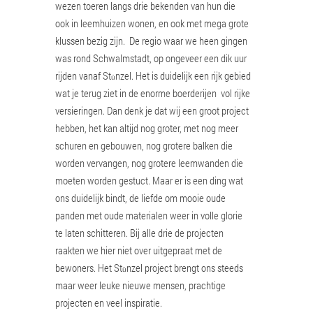
wezen toeren langs drie bekenden van hun die
ook in leemhuizen wonen, en ook met mega grote
klussen bezig zijn. De regio waar we heen gingen
was rond Schwalmstadt, op ongeveer een dik uur
rijden vanaf St
nzel. Het is duidelijk een rijk gebied
ü
wat je terug ziet in de enorme boerderijen vol rijke
versieringen. Dan denk je dat wij een groot project
hebben, het kan altijd nog groter, met nog meer
schuren en gebouwen, nog grotere balken die
worden vervangen, nog grotere leemwanden die
moeten worden gestuct. Maar er is een ding wat
ons duidelijk bindt, de liefde om mooie oude
panden met oude materialen weer in volle glorie
te laten schitteren. Bij alle drie de projecten
raakten we hier niet over uitgepraat met de
bewoners. Het St
nzel project brengt ons steeds
ü
maar weer leuke nieuwe mensen, prachtige
projecten en veel inspiratie.