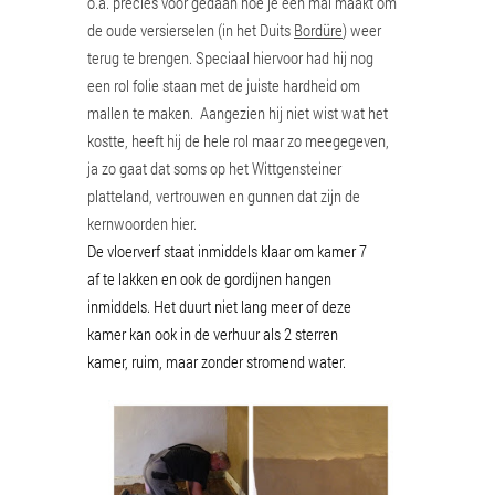
o.a. precies voor gedaan hoe je een mal maakt om
de oude versierselen (in het Duits
Bordüre
) weer
terug te brengen. Speciaal hiervoor had hij nog
een rol folie staan met de juiste hardheid om
mallen te maken. Aangezien hij niet wist wat het
kostte, heeft hij de hele rol maar zo meegegeven,
ja zo gaat dat soms op het Wittgensteiner
platteland, vertrouwen en gunnen dat zijn de
kernwoorden hier.
De vloerverf staat inmiddels klaar om kamer 7
af te lakken en ook de gordijnen hangen
inmiddels. Het duurt niet lang meer of deze
kamer kan ook in de verhuur als 2 sterren
kamer, ruim, maar zonder stromend water.