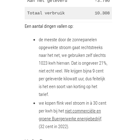
Aan net geleverd
-3.790
Totaal verbruik
10.308
Een aantal dingen vallen op:
de meeste door de zonnepanelen
opgewekte stroom gaat rechtstreeks
naar het net, we gebruiken zelf slechts
1023 kwh hiervan. Dat is ongeveer 21%,
niet echt veel. We krijgen bijna 9 cent
per geleverde kilowatt uur, dus feitelijk
is het een soort van korting op het
tarief.
we kopen flink veel stroom in à 30 cent
per kwh bij het
niet commerciële en
groene Buergerwerke energiebedrijf
.
(32 cent in 2022).