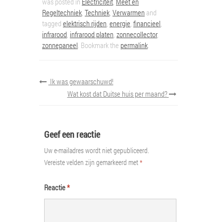
was posted in
Electriciteit
,
Meet en
Regeltechniek
,
Techniek
,
Verwarmen
and
tagged
elektrisch rijden
,
energie
,
financieel
,
infrarood
,
infrarood platen
,
zonnecollector
,
zonnepaneel
. Bookmark the
permalink
.
Ik was gewaarschuwd!
Wat kost dat Duitse huis per maand?
Geef een reactie
Uw e-mailadres wordt niet gepubliceerd.
Vereiste velden zijn gemarkeerd met
*
Reactie
*