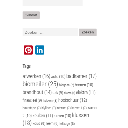
Pinterest
LinkedIn
Tags
badkamer
(17)
afwerken
(16)
auto
(10)
biomeiler
(25)
bomen
(10)
bloggen
(7)
brandhout
(14)
elektra
(11)
dak
(9)
drama
(6)
hooischuur
(12)
financieel
(9)
hakken
(8)
kamer
houtstapel
(7)
idyllisch
(7)
internet
(7)
kamer 1
(7)
klussen
keuken
(11)
2
(10)
kloven
(10)
(18)
koud
(9)
leem
(9)
lekkage
(8)