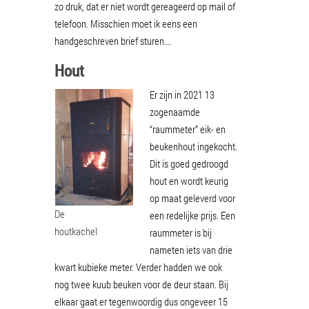
zo druk, dat er niet wordt gereageerd op mail of
telefoon. Misschien moet ik eens een
handgeschreven brief sturen….
Hout
Er zijn in 2021 13
zogenaamde
“raummeter” eik- en
beukenhout ingekocht.
Dit is goed gedroogd
hout en wordt keurig
op maat geleverd voor
De
een redelijke prijs. Een
houtkachel
raummeter is bij
nameten iets van drie
kwart kubieke meter. Verder hadden we ook
nog twee kuub beuken voor de deur staan. Bij
elkaar gaat er tegenwoordig dus ongeveer 15