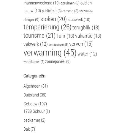
mannenweekend
(10)
oud en
opruimen
(8)
nieuw
(10)
publiciteit
(8)
recycle
(8)
sneeuw
(6)
stoken
(20)
stucwerk
(10)
steiger
(9)
temperierung
(26)
terugblik
(13)
tourisme
(21)
Tuin
(13)
vakantie
(13)
verven
(15)
vakwerk
(12)
verrassingen
(6)
verwarming
(45)
water
(12)
zonnepaneel
(9)
woonkamer
(7)
Categorieën
Algemeen
(81)
Duitsland
(39)
Gebouw
(107)
1789 Schuur
(1)
badkamer
(2)
Dak
(7)