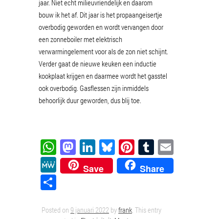
jaar. Niet echt milieuvriendelijk en daarom
bouw ik het af. Dit jaar is het propaangeisertje
overbodig geworden en wordt vervangen door
een zonneboiler met elektrisch
verwarmingelement voor als de zon niet schijnt.
Verder gaat de nieuwe keuken een inductie
kookplaat krijgen en daarmee wordt het gasstel
ook overbodig. Gasflessen zijn inmiddels
behoorlijk duur geworden, dus blij toe.
WhatsApp
Mastodon
LinkedIn
Bluesky
Pinterest
Tumblr
Email
MeWe
Save
Share
Delen
Posted on
9 januari 2022
by
frank
. This entry