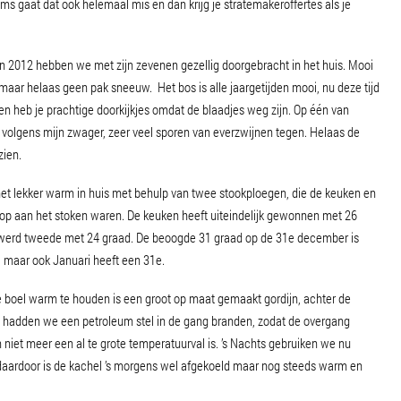
s gaat dat ook helemaal mis en dan krijg je stratemakeroffertes als je
WATER
n 2012 hebben we met zijn zevenen gezellig doorgebracht in het huis. Mooi
aar helaas geen pak sneeuw. Het bos is alle jaargetijden mooi, nu deze tijd
til en heb je prachtige doorkijkjes omdat de blaadjes weg zijn. Op één van
olgens mijn zwager, zeer veel sporen van everzwijnen tegen. Helaas de
zien.
t lekker warm in huis met behulp van twee stookploegen, die de keuken en
op aan het stoken waren. De keuken heeft uiteindelijk gewonnen met 26
werd tweede met 24 graad. De beoogde 31 graad op de 31e december is
, maar ook Januari heeft een 31e.
 boel warm te houden is een groot op maat gemaakt gordijn, achter de
 hadden we een petroleum stel in de gang branden, zodat de overgang
iet meer een al te grote temperatuurval is. ’s Nachts gebruiken we nu
 daardoor is de kachel ’s morgens wel afgekoeld maar nog steeds warm en