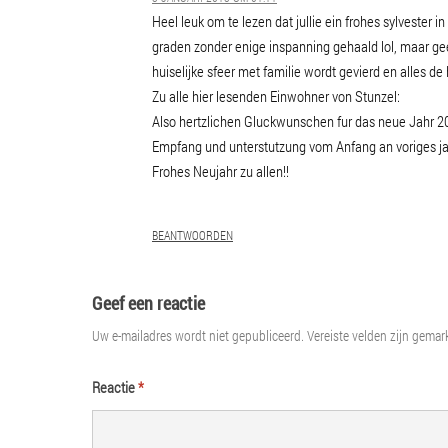
Heel leuk om te lezen dat jullie ein frohes sylvester
graden zonder enige inspanning gehaald lol, maar gee
huiselijke sfeer met familie wordt gevierd en alles de
Zu alle hier lesenden Einwohner von Stunzel:
Also hertzlichen Gluckwunschen fur das neue Jahr 2
Empfang und unterstutzung vom Anfang an voriges ja
Frohes Neujahr zu allen!!
BEANTWOORDEN
Geef een reactie
Uw e-mailadres wordt niet gepubliceerd.
Vereiste velden zijn gema
Reactie
*