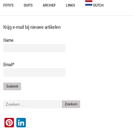
FOTO’S
DUITS
ARCHIEF
LINKS
DUTCH
OUWEN
BULGARIAN
Krijg e-mail bij nieuwe artikelen
NINGEN
DUTCH
Name
ENGLISH
Email*
STEEM
FRENCH
GERMAN
ITALIAN
Pinterest
LinkedIn
PORTUGUESE