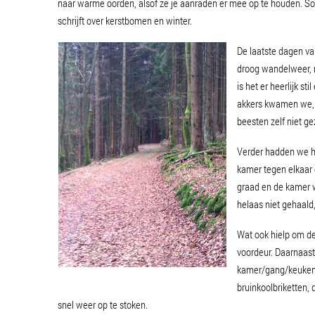
naar warme oorden, alsof ze je aanraden er mee op te houden. Som
schrijft over kerstbomen en winter.
De laatste dagen va
droog wandelweer, m
is het er heerlijk s
akkers kwamen we, v
beesten zelf niet ge
Verder hadden we he
kamer tegen elkaar 
graad en de kamer 
helaas niet gehaald
Wat ook hielp om de
voordeur. Daarnaast
kamer/gang/keuken n
bruinkoolbriketten,
snel weer op te stoken.