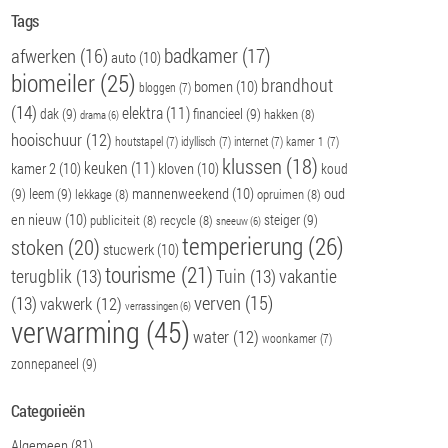
SPANISH
Tags
badkamer
(17)
afwerken
(16)
auto
(10)
UKRAINIAN
biomeiler
(25)
brandhout
bomen
(10)
bloggen
(7)
(14)
elektra
(11)
dak
(9)
financieel
(9)
hakken
(8)
drama
(6)
hooischuur
(12)
houtstapel
(7)
idyllisch
(7)
internet
(7)
kamer 1
(7)
klussen
(18)
keuken
(11)
kamer 2
(10)
kloven
(10)
koud
mannenweekend
(10)
oud
(9)
leem
(9)
lekkage
(8)
opruimen
(8)
en nieuw
(10)
steiger
(9)
publiciteit
(8)
recycle
(8)
sneeuw
(6)
temperierung
(26)
stoken
(20)
stucwerk
(10)
tourisme
(21)
terugblik
(13)
Tuin
(13)
vakantie
verven
(15)
(13)
vakwerk
(12)
verrassingen
(6)
verwarming
(45)
water
(12)
woonkamer
(7)
zonnepaneel
(9)
Categorieën
Algemeen
(81)