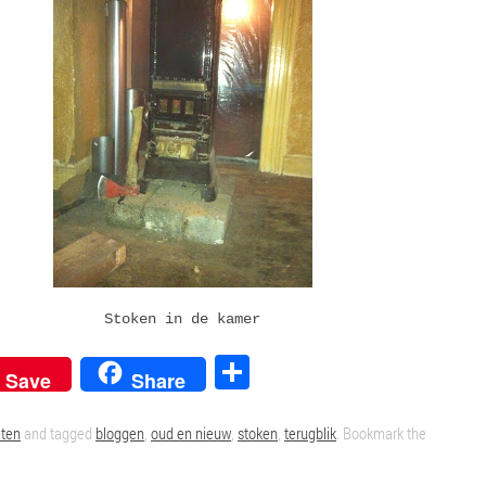
Stoken in de kamer
We
Delen
Save
Share
ten
and tagged
bloggen
,
oud en nieuw
,
stoken
,
terugblik
. Bookmark the