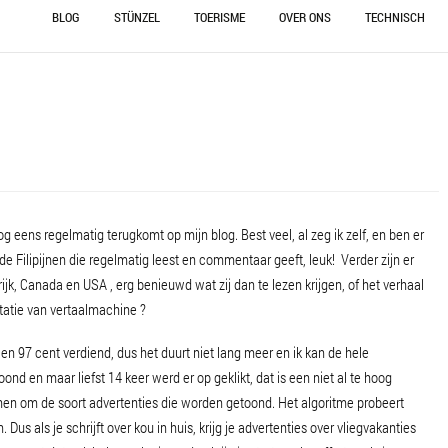
BLOG
STÜNZEL
TOERISME
OVER ONS
TECHNISCH
ALGEMEEN
WENSEN
ECOLOGISCH B
DUITSLAND
CONTACT
MATEN EN TEKE
GEBOUW
GARDEN VOLUNTEERS WANTED!
1789 SCHUUR
BIOMEILER
GENIETEN
DAK
VERWARMING
ONDERWEG
KELDER
ELEKTRISCH RIJDEN
TEMPIERUNGSY
eens regelmatig terugkomt op mijn blog. Best veel, al zeg ik zelf, en ben er
 de Filipijnen die regelmatig leest en commentaar geeft, leuk! Verder zijn er
SEIZOENEN
OUD HOTEL
rijk, Canada en USA , erg benieuwd wat zij dan te lezen krijgen, of het verhaal
etatie van vertaalmachine ?
TECHNIEK
SCHUUR
AFVOER
en 97 cent verdiend, dus het duurt niet lang meer en ik kan de hele
TOERISME EN OMGEVING
BIOMEILER
d en maar liefst 14 keer werd er op geklikt, dat is een niet al te hoog
hen om de soort advertenties die worden getoond. Het algoritme probeert
TUIN EN NATUUR
ELECTRICITEIT
Dus als je schrijft over kou in huis, krijg je advertenties over vliegvakanties
UNCATEGORIZED
VERWARMEN