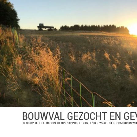
BOUWVAL GEZOCHT EN G
BLOG OVER HET ECOLOGISCHE OPKNAPPROCES VAN EEN BOUWVAL TOT DROOMHUIS IN WIT