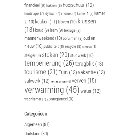
hooischuur
(12)
financieel
(9)
hakken
(8)
kamer
houtstapel
(7)
idyllisch
(7)
internet
(7)
kamer 1
(7)
klussen
keuken
(11)
2
(10)
kloven
(10)
(18)
koud
(9)
leem
(9)
lekkage
(8)
mannenweekend
(10)
oud en
opruimen
(8)
nieuw
(10)
publiciteit
(8)
recycle
(8)
sneeuw
(6)
stoken
(20)
stucwerk
(10)
steiger
(9)
temperierung
(26)
terugblik
(13)
tourisme
(21)
Tuin
(13)
vakantie
(13)
verven
(15)
vakwerk
(12)
verrassingen
(6)
verwarming
(45)
water
(12)
zonnepaneel
(9)
woonkamer
(7)
Categorieën
Algemeen
(81)
Duitsland
(39)