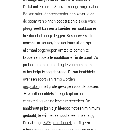
Duitsland en ook in Stünzel voor gezorgd dat de
Börkenkäfer
(
Schorsbroeder
, een kevertje dat
de boom van binnen opeet) zich als
een ware
plaag
heeft kunnen uitbreiden en naaldbomen
hierdoor het loodje leggen. Bosbouwers, die
normaal in januari/februari thuis zitten zijn
allemaal opgeroepen om zieke bomen te
kappen en ook alle naaldbomen in de buurt. Zo
probeert men besmetting te voorkomen, maar
of het helpt is nog de vraag. Er kan inmiddels
over een
soort van ramp worden
gesproken,
met grote gevolgen voor de bossen.
Er wordt inmiddels flink gekapt om de
verspreiding van de kever te beperken. De
naaldhout prijzen zijn hierdoor tot een minimum
gedaald, terwijl het aanbod alleen maar stijgt.
De naburige
RWE pelletfabriek
heeft geen
ruimte meer voor nog meer aanvoer, en dus is