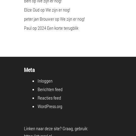
Bert
op
We zijn er nog!
Elize Oud
op
We zijn er nog!
peter jan Brouwer
op
We zijn er nog!
Paul
op
2024 Een korte terugblik
Meta
Inloggen
Berichten feed
Reacties feed
WordPress.org
Linken naar deze site? Graag, gebruik: