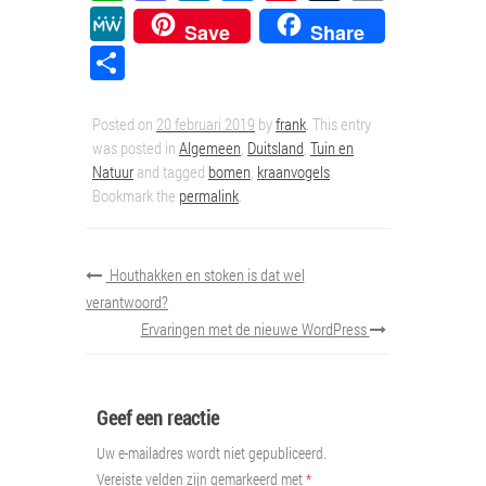
MeWe
Save
Share
Delen
Posted on
20 februari 2019
by
frank
. This entry
was posted in
Algemeen
,
Duitsland
,
Tuin en
Natuur
and tagged
bomen
,
kraanvogels
.
Bookmark the
permalink
.
Houthakken en stoken is dat wel
verantwoord?
Ervaringen met de nieuwe WordPress
Geef een reactie
Uw e-mailadres wordt niet gepubliceerd.
Vereiste velden zijn gemarkeerd met
*