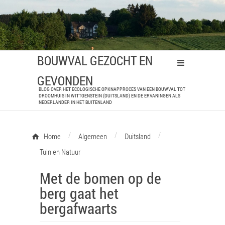
BOUWVAL GEZOCHT EN
GEVONDEN
BLOG OVER HET ECOLOGISCHE OPKNAPPROCES VAN EEN BOUWVAL TOT
DROOMHUIS IN WITTGENSTEIN (DUITSLAND) EN DE ERVARINGEN ALS
NEDERLANDER IN HET BUITENLAND
/
/
/
Home
Algemeen
Duitsland
Tuin en Natuur
Met de bomen op de
berg gaat het
bergafwaarts