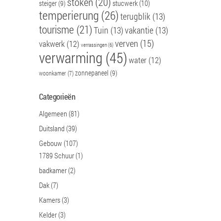
stoken
(20)
stucwerk
(10)
steiger
(9)
temperierung
(26)
terugblik
(13)
tourisme
(21)
Tuin
(13)
vakantie
(13)
verven
(15)
vakwerk
(12)
verrassingen
(6)
verwarming
(45)
water
(12)
zonnepaneel
(9)
woonkamer
(7)
Categorieën
Algemeen
(81)
Duitsland
(39)
Gebouw
(107)
1789 Schuur
(1)
badkamer
(2)
Dak
(7)
Kamers
(3)
Kelder
(3)