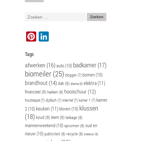
Pinterest
LinkedIn
Tags
badkamer
(17)
afwerken
(16)
auto
(10)
biomeiler
(25)
bomen
(10)
bloggen
(7)
brandhout
(14)
elektra
(11)
dak
(9)
drama
(6)
hooischuur
(12)
financieel
(9)
hakken
(8)
kamer
houtstapel
(7)
idyllisch
(7)
internet
(7)
kamer 1
(7)
klussen
keuken
(11)
2
(10)
kloven
(10)
(18)
koud
(9)
leem
(9)
lekkage
(8)
mannenweekend
(10)
oud en
opruimen
(8)
nieuw
(10)
publiciteit
(8)
recycle
(8)
sneeuw
(6)