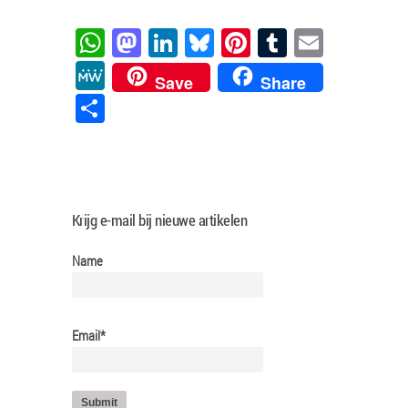
WhatsApp
Mastodon
LinkedIn
Bluesky
Pinterest
Tumblr
Email
MeWe
Save
Share
Delen
Krijg e-mail bij nieuwe artikelen
Name
Email*