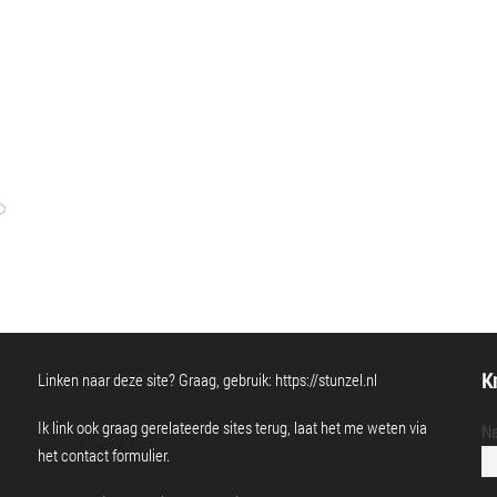
Kr
Linken naar deze site? Graag, gebruik:
https://stunzel.nl
Ik link ook graag gerelateerde sites terug, laat het me weten via
N
het
contact formulier
.