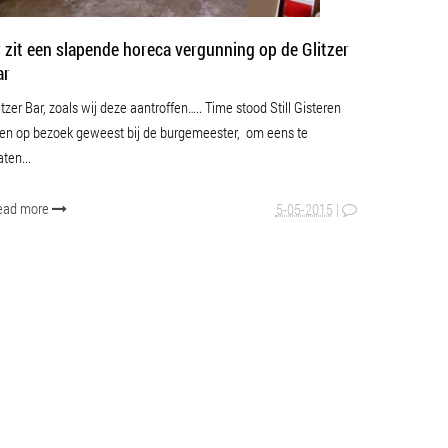
SPANISH
r zit een slapende horeca vergunning op de Glitzer
ar
UKRAINIAN
itzer Bar, zoals wij deze aantroffen….. Time stood Still Gisteren
en op bezoek geweest bij de burgemeester, om eens te
aten...
ead more
5-05-2015
|