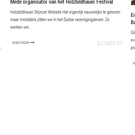
Mede organisator van het Holzbildhauer Festival
Holzbildhauer Stünzel Website Het eigenlijk nauwelijks te geloven
WATER
E
maar inmiddels zitten we in het Duitse verenigingsleven. Zo
B
werken we...
Gl
ev
read more
5-17-2015
|
pr
r