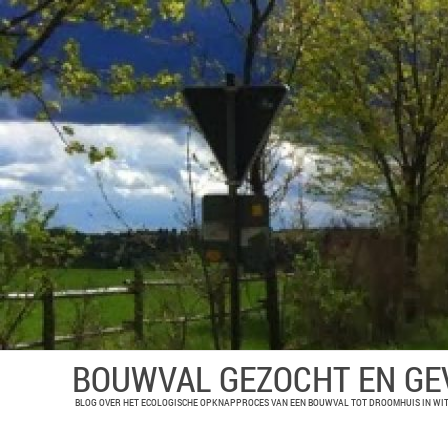
BOUWVAL GEZOCHT EN G
BLOG OVER HET ECOLOGISCHE OPKNAPPROCES VAN EEN BOUWVAL TOT DROOMHUIS IN WIT