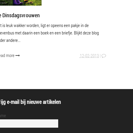
e Dinsdagsvrouwen
t is leuk wakker worden, ligt er opeens een pakje in de
ievenbus met daarin een boek en een briefje. Blijkt deze blog
der andere...
ead more
12-02-2013
|
ijg e-mail bij nieuwe artikelen
ame