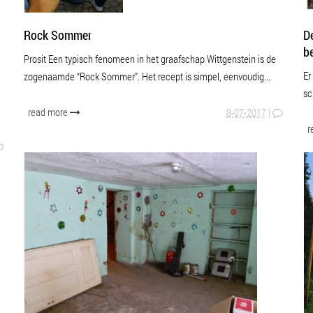
WATER
D
Rock Sommer
b
Prosit Een typisch fenomeen in het graafschap Wittgenstein is de
Er
zogenaamde “Rock Sommer”. Het recept is simpel, eenvoudig...
sc
read more
8-07-2017
|
r