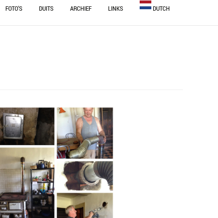
FOTO’S
DUITS
ARCHIEF
LINKS
DUTCH
OUWEN
BULGARIAN
NINGEN
DUTCH
ENGLISH
STEEM
FRENCH
GERMAN
ITALIAN
PORTUGUESE