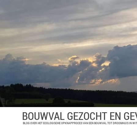
BOUWVAL GEZOCHT EN G
BLOG OVER HET ECOLOGISCHE OPKNAPPROCES VAN EEN BOUWVAL TOT DROOMHUIS IN WIT