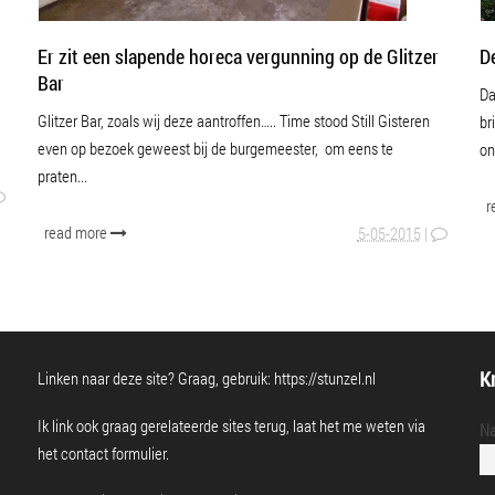
D
Er zit een slapende horeca vergunning op de Glitzer
Bar
Da
Glitzer Bar, zoals wij deze aantroffen….. Time stood Still Gisteren
br
even op bezoek geweest bij de burgemeester, om eens te
on
praten...
r
read more
5-05-2015
|
Kr
Linken naar deze site? Graag, gebruik:
https://stunzel.nl
Ik link ook graag gerelateerde sites terug, laat het me weten via
N
het
contact formulier
.