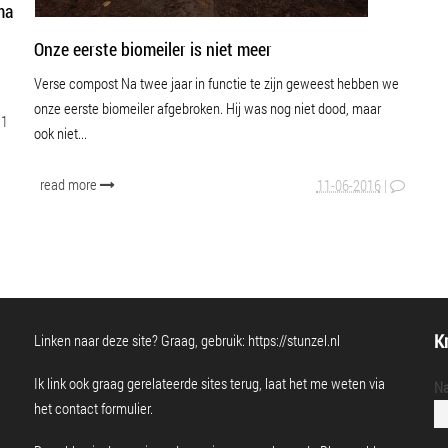
ma
WATER
Onze eerste biomeiler is niet meer
Verse compost Na twee jaar in functie te zijn geweest hebben we
onze eerste biomeiler afgebroken. Hij was nog niet dood, maar
1
ook niet...
read more
11-06-2016
|
Kr
Linken naar deze site? Graag, gebruik:
https://stunzel.nl
Ik link ook graag gerelateerde sites terug, laat het me weten via
N
het
contact formulier
.