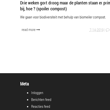
Drie weken gort droog maar de planten staan er pri
bij, hoe ? (spoiler compost)
We gaan voor biodiversiteit met behulp van biomeiler compost.
read more
7-14-2019
|
Meta
Inloggen
Berichten feed
Reacties feed