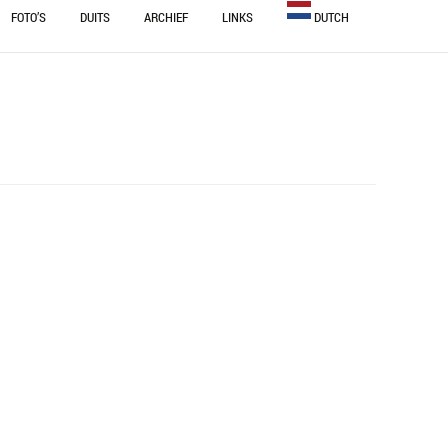
FOTO’S
DUITS
ARCHIEF
LINKS
DUTCH
OUWEN
BULGARIAN
NINGEN
DUTCH
ENGLISH
STEEM
FRENCH
GERMAN
ITALIAN
PORTUGUESE